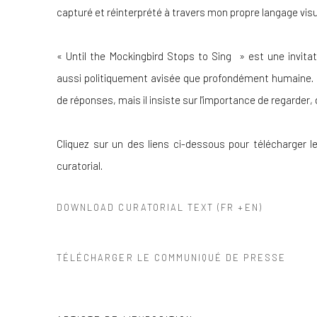
capturé et réinterprété à travers mon propre langage vis
«
Until the Mockingbird Stops to Sing
» est une invita
aussi politiquement avisée que profondément humaine. L
de réponses, mais il insiste sur l'importance de regarder, 
Cliquez sur un des liens ci-dessous pour télécharger
curatorial.
DOWNLOAD CURATORIAL TEXT (FR +EN)
TÉLÉCHARGER LE COMMUNIQUÉ DE PRESSE