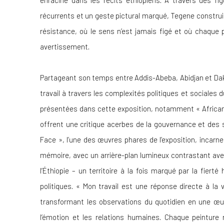
enraciné dans les récits éthiopiens. À travers des f
récurrents et un geste pictural marqué, Tegene construit 
résistance, où le sens n’est jamais figé et où chaque p
avertissement.
Partageant son temps entre Addis-Abeba, Abidjan et Da
travail à travers les complexités politiques et sociales 
présentées dans cette exposition, notamment «
Africa
offrent une critique acerbes de la gouvernance et des 
Face
», l’une des œuvres phares de l’exposition, incarne
mémoire, avec un arrière-plan lumineux contrastant avec
l’Éthiopie – un territoire à la fois marqué par la fiert
politiques. « Mon travail est une réponse directe à la
transformant les observations du quotidien en une œu
l’émotion et les relations humaines. Chaque peinture