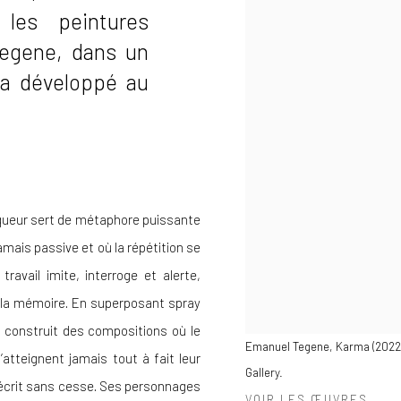
 les peintures
Tegene, dans un
l a développé au
oqueur sert de métaphore puissante
amais passive et où la répétition se
ravail imite, interroge et alerte,
de la mémoire. En superposant spray
e construit des compositions où le
Emanuel Tegene, Karma (2022), 
tteignent jamais tout à fait leur
Gallery.
 réécrit sans cesse. Ses personnages
VOIR LES ŒUVRES