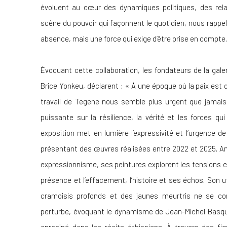
évoluent au cœur des dynamiques politiques, des re
scène du pouvoir qui façonnent le quotidien, nous rappel
absence, mais une force qui exige d’être prise en compte.
Évoquant cette collaboration, les fondateurs de la gale
Brice Yonkeu, déclarent : « À une époque où la paix est d
travail de Tegene nous semble plus urgent que jamais.
puissante sur la résilience, la vérité et les forces q
exposition met en lumière l’expressivité et l’urgence d
présentant des œuvres réalisées entre 2022 et 2025. An
expressionnisme, ses peintures explorent les tensions entr
présence et l’effacement, l’histoire et ses échos. Son ut
cramoisis profonds et des jaunes meurtris ne se co
perturbe, évoquant le dynamisme de Jean-Michel Basqu